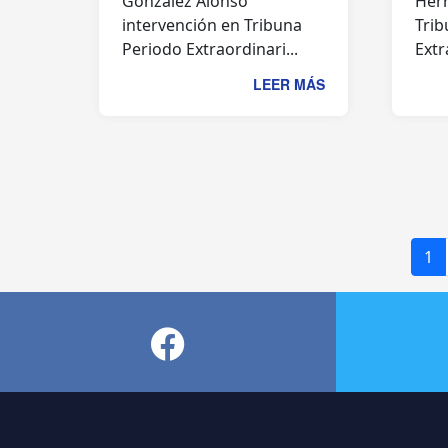
González Alonso
Herr
intervención en Tribuna
Trib
Periodo Extraordinari...
Extr
LEER MÁS
1