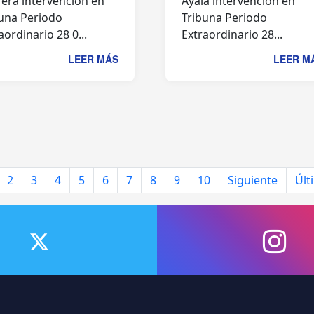
era intervención en
Ayala intervención en
una Periodo
Tribuna Periodo
aordinario 28 0...
Extraordinario 28...
LEER MÁS
LEER M
2
3
4
5
6
7
8
9
10
Siguiente
Últ