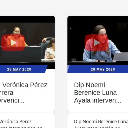
28 MAY 2026
28 MAY 2026
 Verónica Pérez
Dip Noemí
rrera
Berenice Luna
ervenci...
Ayala interven...
Verónica Pérez
Dip Noemí Berenice Lun