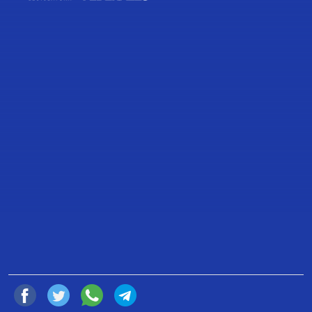
TRANSCRIPCIÓN DE LA
INTERVENCIÓN DE LA DIPUTADA
MARIANA GÓMEZ DEL CAMPO
GURZA, PARA PRESENTA
INICIATIVA QUE REFORMA EL
ARTÍCULO 30 DE LA LEY DE
MIGRACIÓN.
24 de Febrero de 2022
Compartir