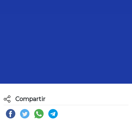
TRANSCRIPCIÓN DE LA
INTERVENCIÓN DE LA DIPUTADA
MARCIA SOLORZANO GALLEGO,
PARA PRESENTAR EL
POSICIONAMIENTO DE SU GRUPO
PARLAMENTARIO AL DICTAMEN
POR EL QUE SE REFORMAN LOS
ARTÍCULOS 55 Y 58 DE LA LEY DE
VIVIENDA.
24 de Febrero de 2022
Compartir