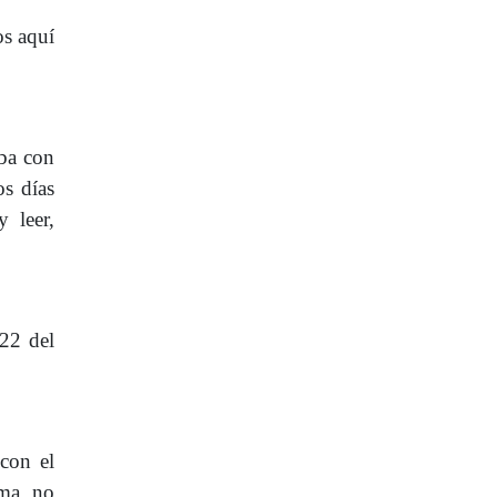
os aquí
aba con
os días
 leer,
322 del
 con el
rma, no