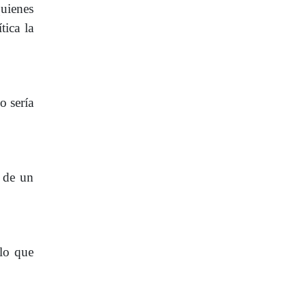
quienes
tica la
o sería
a de un
 lo que