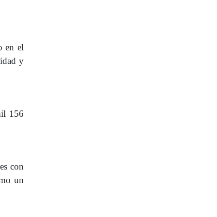
 en el
ridad y
mil 156
res con
como un