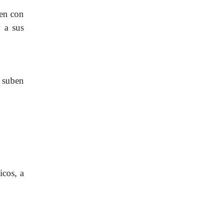
úen con
 a sus
e suben
icos, a