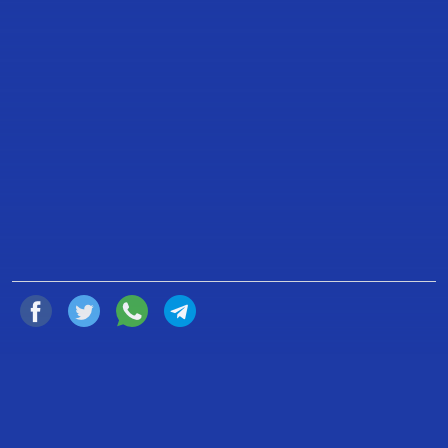
PERSONAS EN EL EJERCICIO DEL
DERECHO A LA INFORMACIÓN Y A
LA LIBERTAD DE EXPRESIÓN Y DE
IMPRENTA, DURANTE SESIÓN
ORDINARIA DE LA CÁMARA DE
DIPUTADOS.
17 de Febrero de 2022
Compartir
Ciudad de México, a 17 de febrero del 2022