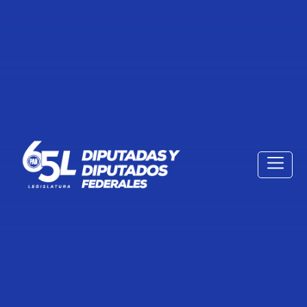
TRANSCRIPCIÓN DE LA
INTERVENCIÓN DEL DIPUTADO
JUSTINO EUGENIO ARRIAGA
ROJAS, PARA PRESENTAR
INICIATIVA QUE REFORMA Y
ADICIONA DIVERSAS
DISPOSICIONES DEL CÓDIGO
PENAL FEDERAL, DE LA LEY
ORGÁNICA DEL PODER JUDICIAL
DE LA FEDERACIÓN Y DEL CÓDIGO
NACIONAL DE PROCEDIMIENTOS
PENALES, EN MATERIA DE
PROTECCIÓN A PERIODISTAS Y