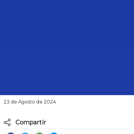
TRANSCRIPCIÓN DE LA
INTERVENCIÓN DEL DIPUTADO
SANTIAGO TORREBLANCA
ENGELL, DURANTE LA REUNIÓN
DE TRABAJO DE LA COMISIÓN
PUNTOS CONSTITUCIONALES DE
LA CÁMARA DE DIPUTADOS.
23 de Agosto de 2024
Compartir