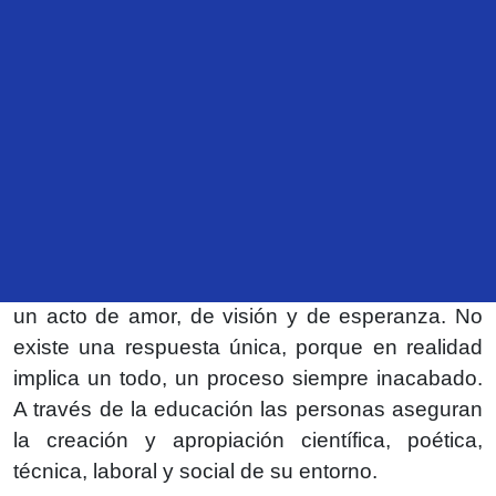
Ruskin.
A un siglo de la fundación de la Secretaría de
Educación Pública, surge una reflexión con tres
miradas: la del pasado, la del presente y la del
futuro.
Si nos preguntamos: ¿qué es educar? Educar es
un acto de amor, de visión y de esperanza. No
existe una respuesta única, porque en realidad
implica un todo, un proceso siempre inacabado.
A través de la educación las personas aseguran
la creación y apropiación científica, poética,
técnica, laboral y social de su entorno.