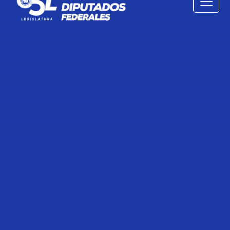
TRANSCRIPCIÓN DE LA
INTERVENCIÓN DE LA DIPUTADA
ROCÍO ESMERALDA REZA
GALLEGOS, PARA FIJAR EL
POSICIONAMIENTO DE SU GRUPO
PARLAMENTARIO EN EL
DICTAMEN QUE EXPIDE LA LEY
GENERAL DE MOVILIDAD Y
SEGURIDAD VIAL.
24 de Marzo de 2022
Compartir