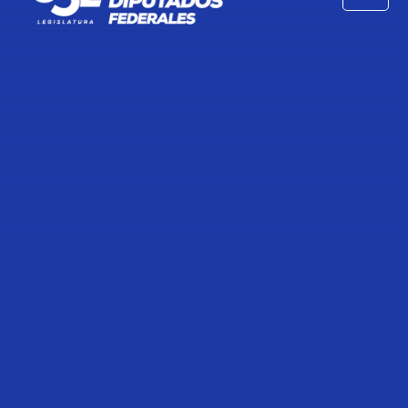
TRANSCRIPCIÓN DE LA
INTERVENCIÓN DE LA DIPUTADA
DANIELA SORAYA ÁLVAREZ
HERNÁNDEZ, PARA
FUNDAMENTAR INICIATIVA QUE
ADICIONA EL ARTÍCULO 10 DE LA
LEY GENERAL DE
ASENTAMIENTOS HUMANOS,
ORDENAMIENTO TERRITORIAL Y
DESARROLLO URBANO.
23 de Marzo de 2022