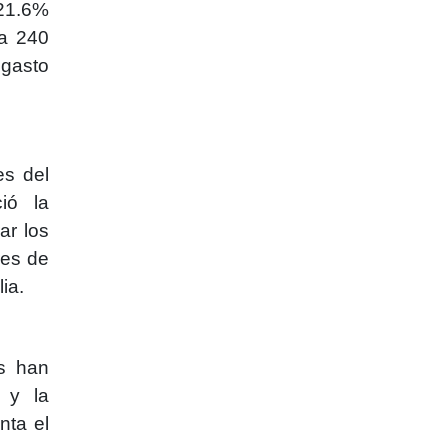
 21.6%
 a 240
 gasto
es del
ció la
ar los
res de
ia.
os han
 y la
nta el