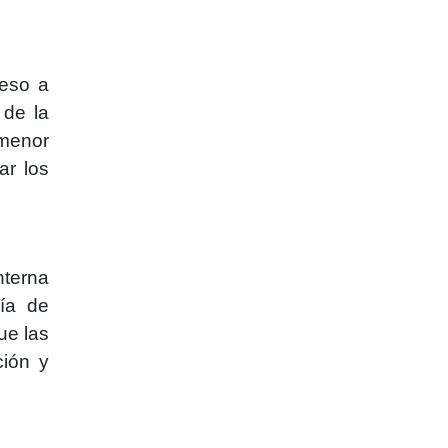
reso a
 de la
 menor
ar los
nterna
ría de
ue las
ción y