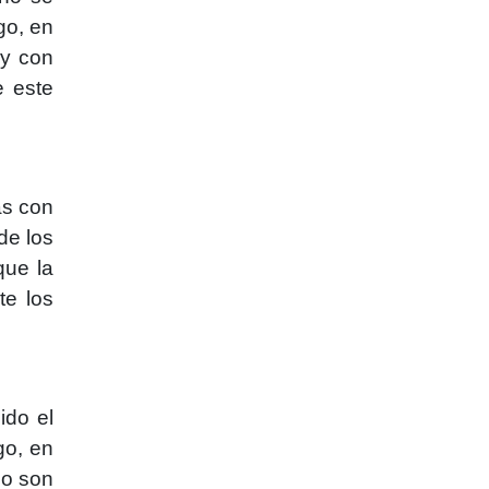
go, en
 y con
e este
ás con
de los
que la
te los
ido el
go, en
no son