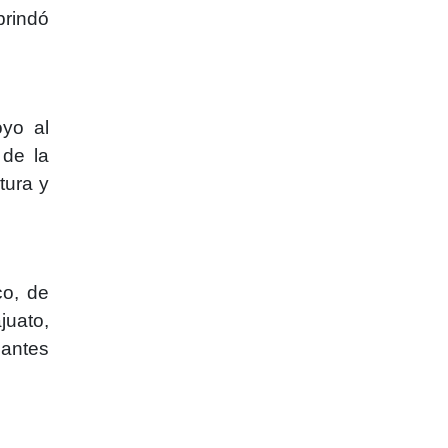
brindó
oyo al
 de la
tura y
co, de
juato,
 antes