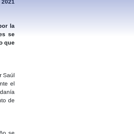
l 2021
or la
es se
lo que
r Saúl
nte el
adanía
nto de
año se