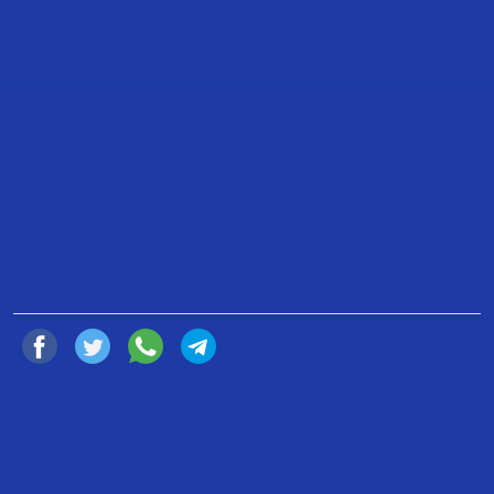
BOLETÍN 125: DENUNCIA
DIPUTADO GABRIEL QUADRI
OMISIÓN DEL GOBIERNO, POR LA
DESAPARICIÓN DE 18 PERSONAS
EN PANTELHÓ, CHIAPAS
10 de Marzo de 2022
Compartir
Ciudad de México, 10 de marzo de 2022
BOLETÍN 125