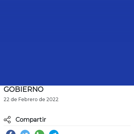
BOLETÍN. PROPONE DIPUTADO
LUIS MENDOZA INTERVENCIÓN
INMEDIATA DE LA FGR Y LA CNDH
CUANDO LOS ATAQUES EN
CONTRA DE PERIODISTAS O
DEFENSORES DE DERECHOS
HUMANOS PROVENGAN DEL
GOBIERNO
22 de Febrero de 2022
Compartir