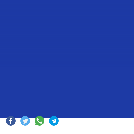
BOLETÍN 111: MÉXICO REQUIERE
HOY UNA AUDITORÍA SUPERIOR
FUERTE, AUTÓNOMA, IMPARCIAL Y
COMPROMETIDA CON SU LABOR Y
NO SOMETIDA AL PODER DEL
EJECUTIVO: DIP. IVÁN RODRÍGUEZ
20 de Febrero de 2022
Compartir