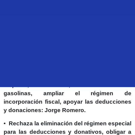
• Vamos a exigir que se transparente qué ha
hecho este gobierno con los más de 1.6
billones de pesos de deuda contraída del 1 de
diciembre del 2018 al 31 de agosto de este
año.
• Propone PAN crear estímulos fiscales para
reactivar la economía y la generación de
empleos, reducir el ISR, eliminar el IEPS a las
gasolinas, ampliar el régimen de
incorporación fiscal, apoyar las deducciones
y donaciones: Jorge Romero.
• Rechaza la eliminación del régimen especial
para las deducciones y donativos, obligar a