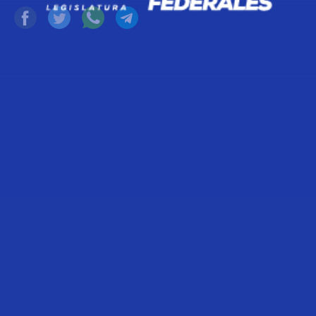
Atizapán de Zaragoza, Estado de México a 16
de octubre del 2021.
A los medios de comunicación,
A mis compañeras y compañeros diputados federales A las
y los mexicanos
El pasado 8 de septiembre el Poder Ejecutivo envió a la Cám
Propuesta de Presupuesto de Egresos de la Federación
2021, en el cual se propone reformar el artículo 151,
fracción III, incisos b, c, d y e de la Ley del Impuesto sobre