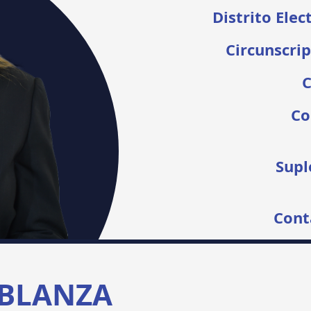
Distrito Elec
Circunscrip
C
Co
Supl
Cont
BLANZA