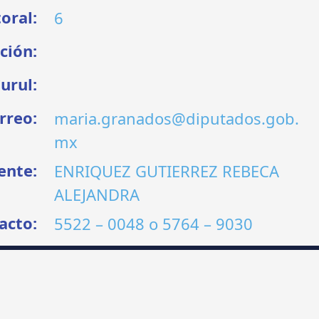
toral:
6
ción:
urul:
rreo:
maria.granados@diputados.gob.
mx
ente:
ENRIQUEZ GUTIERREZ REBECA
ALEJANDRA
acto:
5522 – 0048
o
5764 – 9030