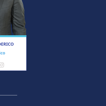
DERICO
ico