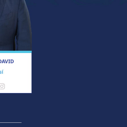
DAVID
sí