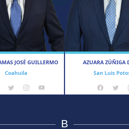
AMAS JOSÉ GUILLERMO
AZUARA ZÚÑIGA 
Coahuila
San Luis Poto
B