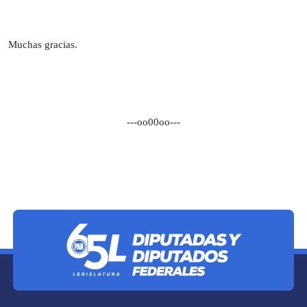
Muchas gracias.
---oo00oo---