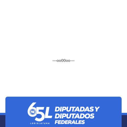
---oo00oo---