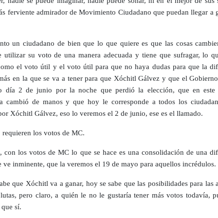
r, nadie se puede imaginar, nadie puede soñar, ni en el mejor de sus 
ás ferviente admirador de Movimiento Ciudadano que puedan llegar a g
anto un ciudadano de bien que lo que quiere es que las cosas cambie
e utilizar su voto de una manera adecuada y tiene que sufragar, lo qu
omo el voto útil y el voto útil para que no haya dudas para que la dif
más en la que se va a tener para que Xóchitl Gálvez y que el Gobierno
 día 2 de junio por la noche que perdió la elección, que en este 
za cambió de manos y que hoy le corresponde a todos los ciudada
por Xóchitl Gálvez, eso lo veremos el 2 de junio, ese es el llamado.
 requieren los votos de MC.
, con los votos de MC lo que se hace es una consolidación de una dif
e ve inminente, que la veremos el 19 de mayo para aquellos incrédulos.
abe que Xóchitl va a ganar, hoy se sabe que las posibilidades para las 
lutas, pero claro, a quién le no le gustaría tener más votos todavía, 
 que sí.