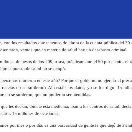
Bienestar con una capacidad insuficiente, tanto técnica como eco
doctores para poder atender lo que tendría que atenderse ahí.
ncamente vemos que es un gobierno absolutamente mentiroso, absolu
ente, totalmente ineficiente y además incapaz.
, con los resultados que tenemos de ahora de la cuenta pública del 30 
resentaron, vemos que en materia de salud hay un desabasto criminal.
millones de pesos de los 209, o sea, prácticamente el 50 por ciento, el 
el presupuesto de salud no se ocupó.
 personas murieron en este año? Porque el gobierno no ejerció el presu
 recetas no se surtieron? Ahí están los datos, yo se los digo. 15 mill
ue no se surtieron, que no pudieron ser atendidas.
que les decían, tómate esta medicina, iban a los centros de salud, decía
surtir. 15 millones de ocasiones.
camos por mes o por día, es una barbaridad de gente la que dejó de atend