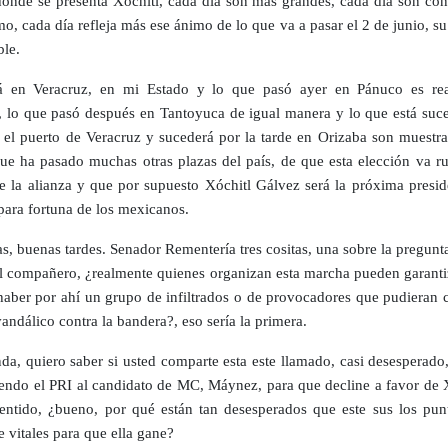
donde se presenta Xóchitl, cada día son más grandes, cada día son co
o, cada día refleja más ese ánimo de lo que va a pasar el 2 de junio, su
ble.
á en Veracruz, en mi Estado y lo que pasó ayer en Pánuco es re
e, lo que pasó después en Tantoyuca de igual manera y lo que está suc
 el puerto de Veracruz y sucederá por la tarde en Orizaba son muestras
ue ha pasado muchas otras plazas del país, de que esta elección va r
de la alianza y que por supuesto Xóchitl Gálvez será la próxima presid
 para fortuna de los mexicanos.
s, buenas tardes. Senador Rementería tres cositas, una sobre la pregunt
l compañero, ¿realmente quienes organizan esta marcha pueden garanti
haber por ahí un grupo de infiltrados o de provocadores que pudieran 
andálico contra la bandera?, eso sería la primera.
da, quiero saber si usted comparte esta este llamado, casi desesperado
iendo el PRI al candidato de MC, Máynez, para que decline a favor de X
entido, ¿bueno, por qué están tan desesperados que este sus los pun
 vitales para que ella gane?