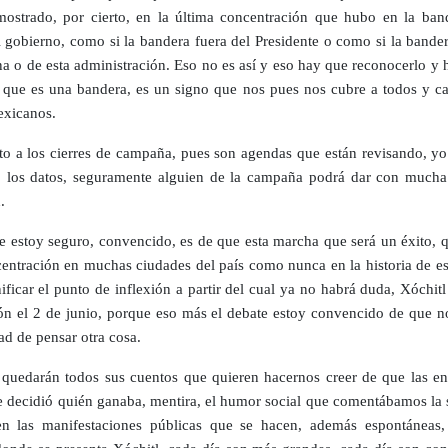
ostrado, por cierto, en la última concentración que hubo en la band
el gobierno, como si la bandera fuera del Presidente o como si la bande
a o de esta administración. Eso no es así y eso hay que reconocerlo y 
 que es una bandera, es un signo que nos pues nos cubre a todos y c
exicanos.
to a los cierres de campaña, pues son agendas que están revisando, yo
 los datos, seguramente alguien de la campaña podrá dar con much
.
e estoy seguro, convencido, es de que esta marcha que será un éxito, q
entración en muchas ciudades del país como nunca en la historia de est
nificar el punto de inflexión a partir del cual ya no habrá duda, Xóchit
ión el 2 de junio, porque eso más el debate estoy convencido de que n
ad de pensar otra cosa.
 quedarán todos sus cuentos que quieren hacernos creer de que las en
e decidió quién ganaba, mentira, el humor social que comentábamos la
n las manifestaciones públicas que se hacen, además espontáneas,