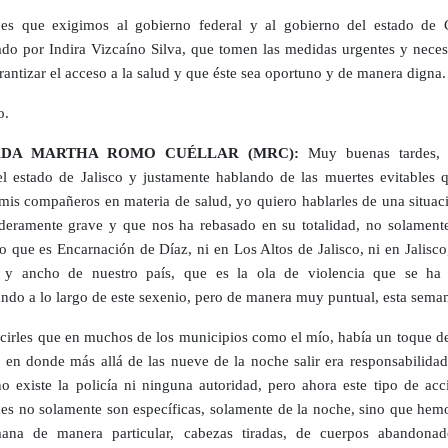
es que exigimos al gobierno federal y al gobierno del estado de 
do por Indira Vizcaíno Silva, que tomen las medidas urgentes y necesa
rantizar el acceso a la salud y que éste sea oportuno y de manera digna.
o.
ADA MARTHA ROMO CUÉLLAR (MRC):
Muy buenas tardes, 
 estado de Jalisco y justamente hablando de las muertes evitables 
 mis compañeros en materia de salud, yo quiero hablarles de una situac
deramente grave y que nos ha rebasado en su totalidad, no solament
o que es Encarnación de Díaz, ni en Los Altos de Jalisco, ni en Jalisco
o y ancho de nuestro país, que es la ola de violencia que se ha
ndo a lo largo de este sexenio, pero de manera muy puntual, esta sema
cirles que en muchos de los municipios como el mío, había un toque d
 en donde más allá de las nueve de la noche salir era responsabilidad
o existe la policía ni ninguna autoridad, pero ahora este tipo de acc
des no solamente son específicas, solamente de la noche, sino que hemo
mana de manera particular, cabezas tiradas, de cuerpos abandona