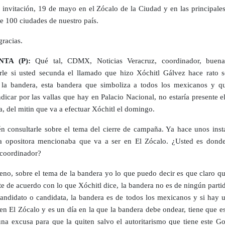
a invitación, 19 de mayo en el Zócalo de la Ciudad y en las principale
e 100 ciudades de nuestro país.
racias.
TA (P):
Qué tal, CDMX, Noticias Veracruz, coordinador, buena
rle si usted secunda el llamado que hizo Xóchitl Gálvez hace rato s
la bandera, esta bandera que simboliza a todos los mexicanos y q
ndicar por las vallas que hay en Palacio Nacional, no estaría presente e
a, del mitin que va a efectuar Xóchitl el domingo.
n consultarle sobre el tema del cierre de campaña. Ya hace unos insta
a opositora mencionaba que va a ser en El Zócalo. ¿Usted es dond
l coordinador?
no, sobre el tema de la bandera yo lo que puedo decir es que claro qu
te de acuerdo con lo que Xóchitl dice, la bandera no es de ningún parti
andidato o candidata, la bandera es de todos los mexicanos y si hay u
en El Zócalo y es un día en la que la bandera debe ondear, tiene que es
na excusa para que la quiten salvo el autoritarismo que tiene este Go