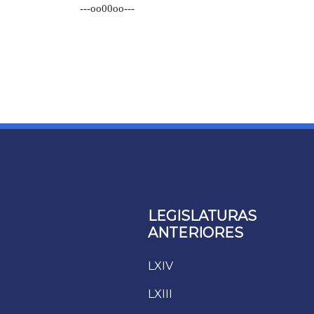
---oo00oo---
LEGISLATURAS
ANTERIORES
LXIV
LXIII