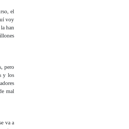
rso, el
quí voy
 la han
illones
s, pero
s y los
jadores
 de mal
se va a