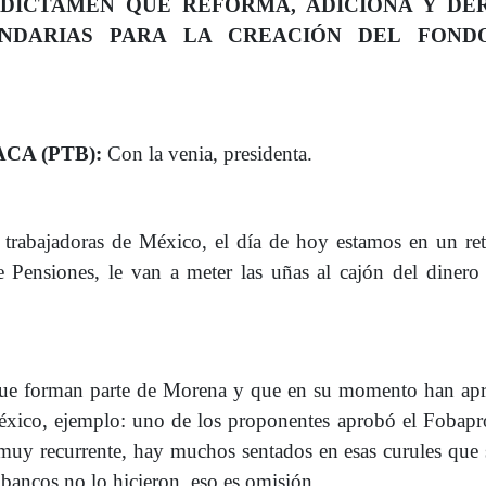
DICTAMEN QUE REFORMA, ADICIONA Y DE
CUNDARIAS PARA LA CREACIÓN DEL FOND
CA (PTB):
Con la venia, presidenta.
y trabajadoras de México, el día de hoy estamos en un re
 Pensiones, le van a meter las uñas al cajón del dinero
 que forman parte de Morena y que en su momento han ap
éxico, ejemplo: uno de los proponentes aprobó el Fobapr
muy recurrente, hay muchos sentados en esas curules que
r bancos no lo hicieron, eso es omisión.