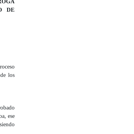
ROGA
O DE
troceso
 de los
robado
oa, ese
 siendo