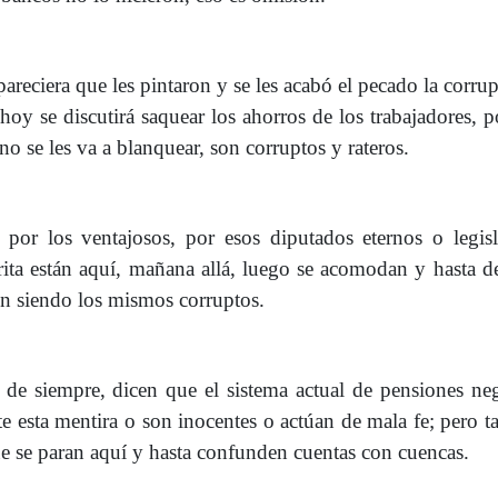
reciera que les pintaron y se les acabó el pecado la corru
oy se discutirá saquear los ahorros de los trabajadores, 
o se les va a blanquear, son corruptos y rateros.
por los ventajosos, por esos diputados eternos o legisl
rita están aquí, mañana allá, luego se acomodan y hasta d
n siendo los mismos corruptos.
 de siempre, dicen que el sistema actual de pensiones n
te esta mentira o son inocentes o actúan de mala fe; pero 
ue se paran aquí y hasta confunden cuentas con cuencas.