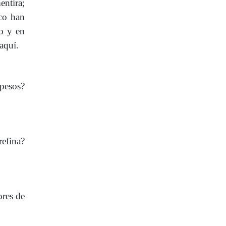
entira;
oco han
vo y en
 aquí.
 pesos?
refina?
ores de