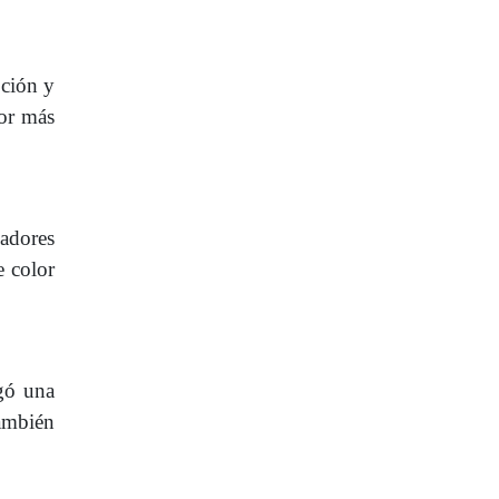
pción y
por más
adores
e color
egó una
también