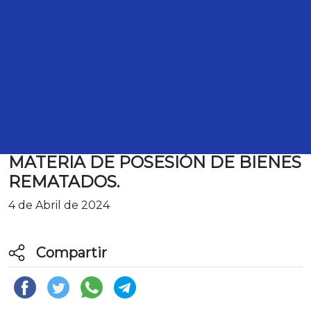
TRANSCRIPCIÓN DE LA
INTERVENCIÓN DE LA DIPUTADA
LIZBETH MATA LOZANO, PARA
REFERIRSE AL DICTAMEN CON
PROYECTO DE DECRETO POR EL
QUE SE DEROGA EL ARTÍCULO 496
DEL CÓDIGO FEDERAL DE
PROCEDIMIENTOS CIVILES, EN
MATERIA DE POSESIÓN DE BIENES
REMATADOS.
4 de Abril de 2024
Compartir