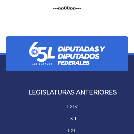
---oo00oo---
LEGISLATURAS ANTERIORES
LXIV
LXIII
LXII