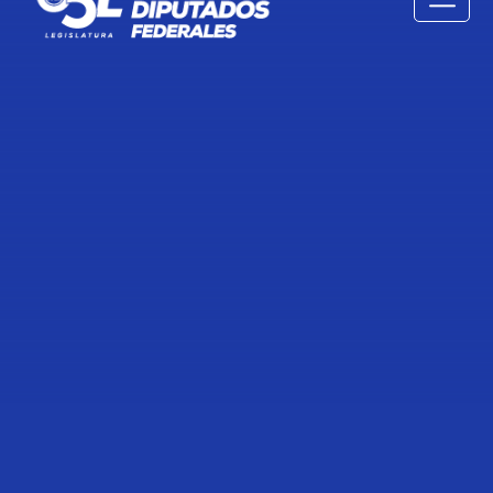
TRANSCRIPCIÓN DE LA
INTERVENCIÓN DE LA DIPUTADA
ANA LAURA SÁNCHEZ VELÁZQUEZ,
PARA REFERIRSE A LA EFEMÉRIDE
CON MOTIVO DEL 77 ANIVERSARIO
DEL RECONOCIMIENTO DE LAS
MUJERES A VOTAR Y SER
VOTADAS EN EL ÁMBITO
MUNICIPAL.
13 de Febrero de 2024
Compartir