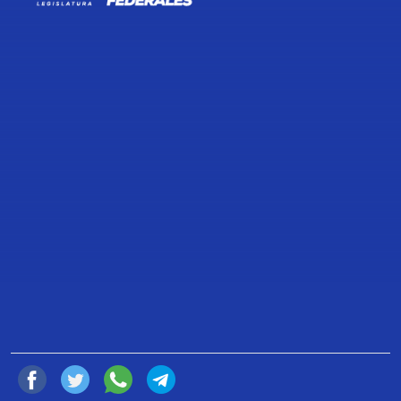
TRANSCRIPCIÓN DE LA
CONFERENCIA DE PRENSA DEL
DIPUTADO JORGE ROMERO
HERRERA, PRESIDENTE DE LA
JUNTA DE COORDINACIÓN
POLÍTICA DE LA CÁMARA DE
DIPUTADOS.
13 de Marzo de 2024
Compartir