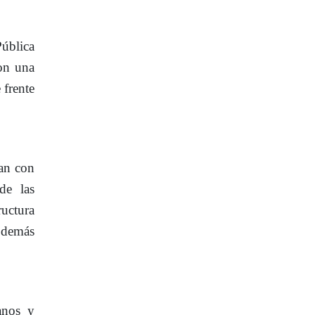
ública
n una
 frente
ran con
de las
ructura
y demás
anos y