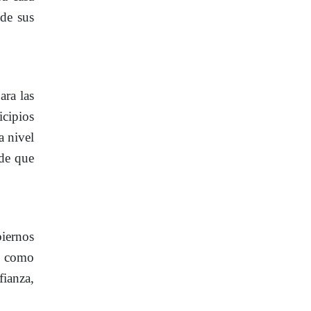
 de sus
ara las
icipios
a nivel
 de que
iernos
o como
fianza,