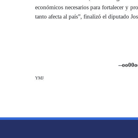
económicos necesarios
para fortalecer y pr
tanto afecta al país”, finalizó el diputado J
--oo00oo-
YMJ