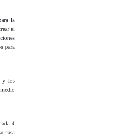
ara la
rear el
aciones
s para
 y los
romedio
cada 4
su casa