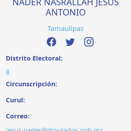
NADER NASRALLAH JESÚS
ANTONIO
Tamaulipas
Distrito Electoral:
8
Circunscripción:
Curul:
Correo:
jesus.nader@diputados.gob.mx