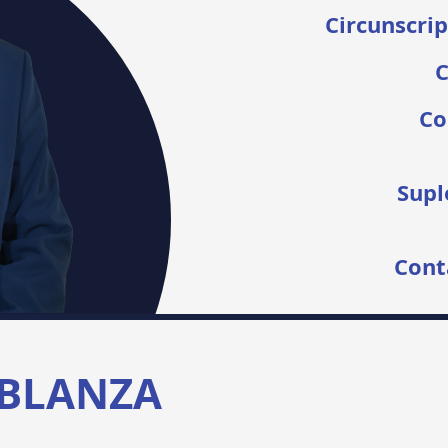
Circunscrip
C
Co
Supl
Cont
BLANZA