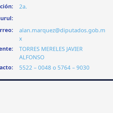
ción:
2a.
urul:
rreo:
alan.marquez@diputados.gob.m
x
ente:
TORRES MERELES JAVIER
ALFONSO
acto:
5522 – 0048
o
5764 – 9030