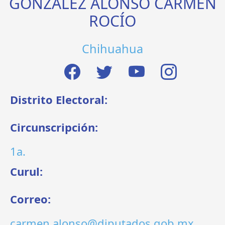
GONZÁLEZ ALONSO CARMEN
ROCÍO
Chihuahua
Distrito Electoral:
Circunscripción:
1a.
Curul:
Correo:
carmen.alonso@diputados.gob.mx