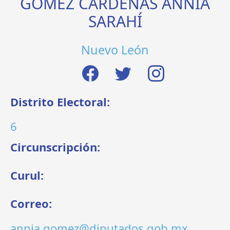
GÓMEZ CÁRDENAS ANNIA
SARAHÍ
Nuevo León
Distrito Electoral:
6
Circunscripción:
Curul:
Correo:
annia.gomez@diputados.gob.mx