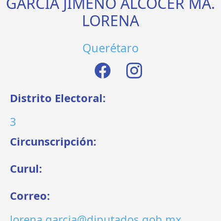
GARCÍA JIMENO ALCOCER MA.
LORENA
Querétaro
Distrito Electoral:
3
Circunscripción:
Curul:
Correo:
lorena.garcia@diputados.gob.mx