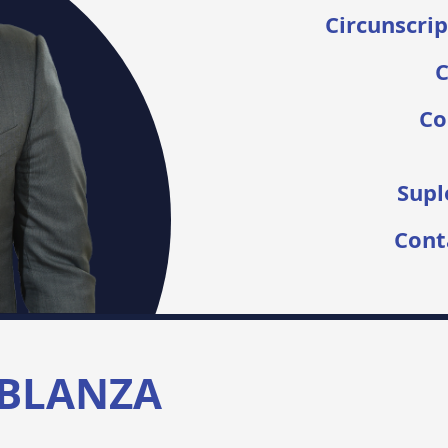
Circunscrip
C
Co
Supl
Cont
BLANZA