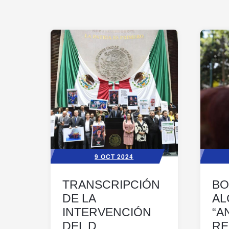
9 OCT 2024
TRANSCRIPCIÓN
BO
DE LA
AL
INTERVENCIÓN
“A
DEL D...
RE