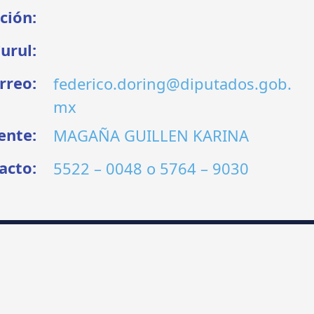
ción:
urul:
rreo:
federico.doring@diputados.gob.
mx
ente:
MAGAÑA GUILLEN KARINA
acto:
5522 – 0048
o
5764 – 9030