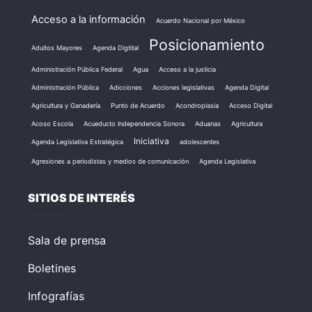
Acceso a la información
Acuerdo Nacional por México
Posicionamiento
Adultos Mayores
Agenda Digtital
Administración Pública Federal
Agua
Acceso a la justicia
Administración Pública
Adicciones
Acciones legislativas
Agenda Digital
Agricultura y Ganadería
Punto de Acuerdo
Acondroplasia
Acceso Digital
Acoso Escola
Acueducto Independencia Sonora
Aduanas
Agricultura
Iniciativa
Agenda Legislativa Estratégica
adolescentes
Agresiones a periodistas y medios de comunicación
Agenda Legislativa
SITIOS DE INTERÉS
Sala de prensa
Boletines
Infografías